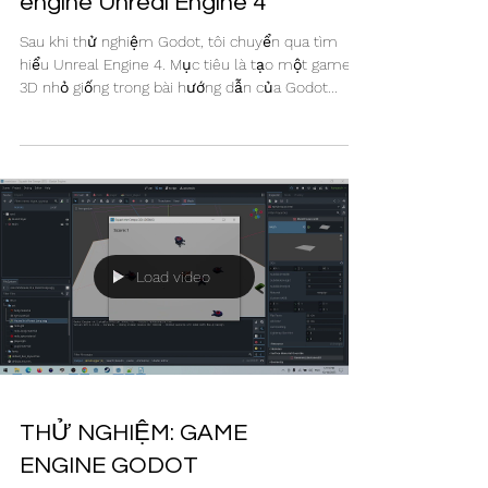
THỬ NGHIỆM: Game
engine Unreal Engine 4
Sau khi thử nghiệm Godot, tôi chuyển qua tìm
hiểu Unreal Engine 4. Mục tiêu là tạo một game
3D nhỏ giống trong bài hướng dẫn của Godot...
Load video