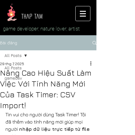
thap tam
game developer, nature lover, artist
Bài đăng
All Posts
29 thg 7, 2025
All Posts
Nâng Cao Hiệu Suất Làm
gamedev
Việc Với Tính Năng Mới
Của Task Timer: CSV
Import!
Tin vui cho người dùng Task Timer! Tôi 
đã thêm vào tính năng mới giúp mọi 
người 
nhập dữ liệu trực tiếp từ file 