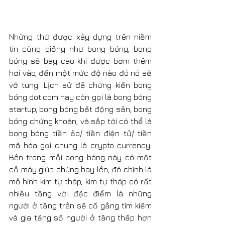
Những thứ được xây dựng trên niềm 
tin cũng giống như bong bóng, bong 
bóng sẽ bay cao khi được bơm thêm 
hơi vào, đến một mức độ nào đó nó sẽ 
vỡ tung. Lịch sử đã chứng kiến bong 
bóng dot.com hay còn gọi là bong bóng 
startup, bong bóng bất động sản, bong 
bóng chứng khoán, và sắp tới có thể là 
bong bóng tiền ảo/ tiền điện tử/ tiền 
mã hóa gọi chung là crypto currency. 
Bên trong mỗi bong bóng này có một 
cỗ máy giúp chúng bay lên, đó chính là 
mô hình kim tự tháp, kim tự tháp có rất 
nhiều tầng với đặc điểm là những 
người ở tầng trên sẽ cố gắng tìm kiếm 
và gia tăng số người ở tầng thấp hơn 