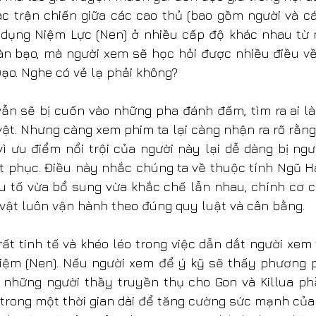
c trận chiến giữa các cao thủ (bao gồm người và cá
 dụng Niệm Lực (Nen) ở nhiều cấp độ khác nhau từ 
n bạo, mà người xem sẽ học hỏi được nhiều điều về 
ạo. Nghe có vẻ lạ phải không?
ẫn sẽ bị cuốn vào những pha đánh đấm, tìm ra ai là
ật. Nhưng càng xem phim ta lại càng nhận ra rõ rằng, 
ì ưu điểm nổi trội của người này lại dễ dàng bị ngư
t phục. Điều này nhắc chúng ta về thuộc tính Ngũ H
u tố vừa bổ sung vừa khắc chế lẫn nhau, chính cơ c
ạn vật luôn vận hành theo đúng quy luật và cân bằng.
rất tinh tế và khéo léo trong việc dẫn dắt người xem
 niệm (Nen). Nếu người xem để ý kỹ sẽ thấy phương 
những người thầy truyền thụ cho Gon và Killua phầ
trong một thời gian dài để tăng cường sức mạnh của 