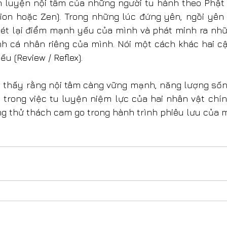
 luyện nội tâm của những người tu hành theo Phật 
tion hoặc Zen). Trong những lúc đứng yên, ngồi yên 
 xét lại điểm mạnh yếu của mình và phát minh ra nhữ
nh cá nhân riêng của mình. Nói một cách khác hai c
u (Review / Reflex).
ể thấy rằng nội tâm càng vững mạnh, năng lượng sống
 trong việc tu luyện niệm lực của hai nhân vật chính
ng thử thách cam go trong hành trình phiêu lưu của m