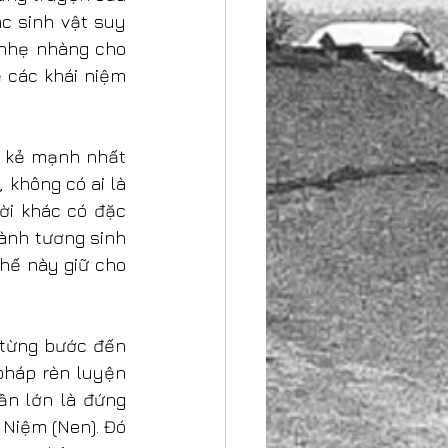
c sinh vật suy 
nhẹ nhàng cho 
các khái niệm 
 kẻ mạnh nhất 
không có ai là 
ời khác có đặc 
ành tương sinh 
hế này giữ cho 
 từng bước đến 
pháp rèn luyện 
n lớn là đứng 
Niệm (Nen). Đó 