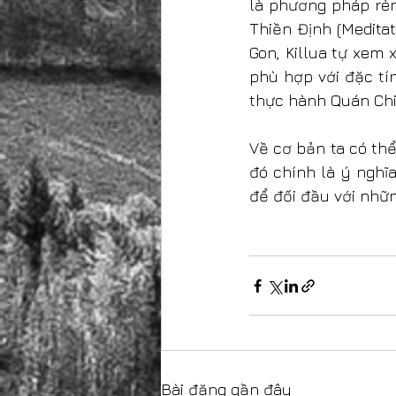
là phương pháp rèn
Thiền Định (Medita
Gon, Killua tự xem
phù hợp với đặc tí
thực hành Quán Chiế
Về cơ bản ta có th
đó chính là ý nghĩa
để đối đầu với nhữ
Bài đăng gần đây