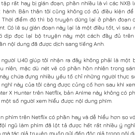
 tập rất hay bị gián đoạn, phần nhiều là vì các NXB l
hành. Bản thân tôi cũng không có đủ điều kiện để 
 Thời điểm đó thì bộ truyện dừng lại ở phân đoạn c
nt. Có lẽ sự gián đoạn này lại là một điều tốt, vì sau n
có dịp đọc lại bộ truyện này một cách đầy đủ trên
ần nội dung đã được dịch sang tiếng Anh.
gười U40 giúp tôi nhận ra đây không phải là một b
ếu niên, mặc dù nét vẽ có phần hồn nhiên trong sán
này chứa đựng nhiều yếu tố chỉ những người thực sự
 nghĩ này của tôi càng được củng cố hơn sau khi xem
r X Hunter trên Netflix, bản Anime này không có phụ
 một số người xem hiểu được nội dung phim.
n phim trên Netflix có phần hay và dễ hiểu hơn so với
ội ngũ làm phim đã lột tả được hết rất nhiều ý nghĩ
 mà tác giả truyện muốn gửi đến độc giả trong nội d