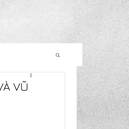
GVALORD
More
VÀ VŨ