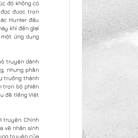
úc đó không có 
đọc được trọn 
ác Hunter đấu 
ày khi đến giai 
 một ứng dụng 
ộ truyện dành 
g, nhưng phần 
 trưởng thành 
 trọn bộ phiên 
 đề tiếng Việt 
 truyện. Chính 
a về nhân sinh 
ung truyện của 