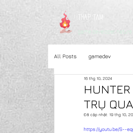
thap tam
game developer, nature l
All Posts
gamedev
16 thg 10, 2024
HUNTER 
TRỤ QUA
Đã cập nhật:
19 thg 10, 2
https://youtu.be/S--