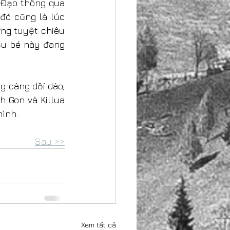
Đạo thông qua 
đó cũng là lúc 
ng tuyệt chiêu 
ậu bé này đang 
 càng dồi dào, 
 Gon và Killua 
ình.
Sau >>
Xem tất cả