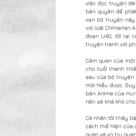
việc đọc truyện dài
bản quyền để phát 
vẹn bộ truyện này.
với loài Chimerian A
đoạn U40, tôi lại 
truyện tranh với ph
Cảm quan của một n
cho tuổi thanh thi
sau của bộ truyện 
mới hiểu được. Suy
bản Anime của Hunte
nên sẽ khá khó cho
Cá nhân tôi thấy bả
cách thể hiện của đ
quan và vũ trụ quan