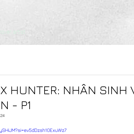
HO
over, artist
X HUNTER: NHÂN SINH 
N - P1
024
eqySHiJM?si=ev5dDzsh10ExuWz7