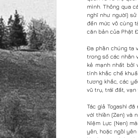
mình. Thông qua cá
nghĩ như người) sử
đến mức vô cùng tà
căn bản của Phật Đ
Đa phần chúng ta v
trong số các nhân v
kẻ mạnh nhất bởi v
tính khắc chế khuấ
tương khắc, các yế
vũ trụ, trái đất, v
Tác giả Togashi đã 
với thiền (Zen) và
Niệm Lực (Nen) mà 
yên, hoặc ngồi yên 