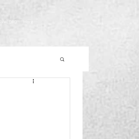
GVALORD
More