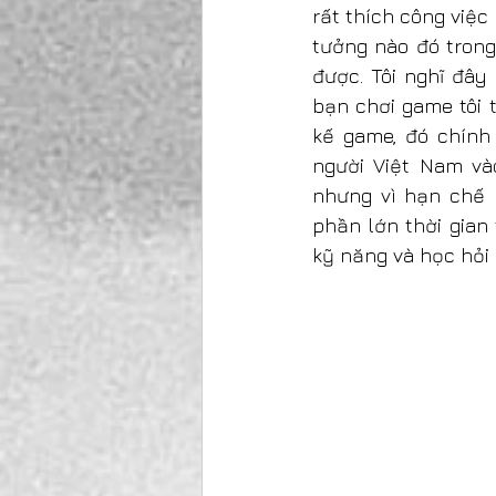
rất thích công việc
tưởng nào đó tron
được. Tôi nghĩ đây 
bạn chơi game tôi t
kế game, đó chính 
người Việt Nam và
nhưng vì hạn chế n
phần lớn thời gian 
kỹ năng và học hỏi