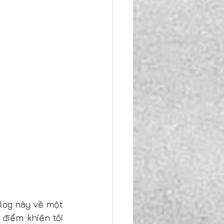
log này về một 
điểm khiến tôi 