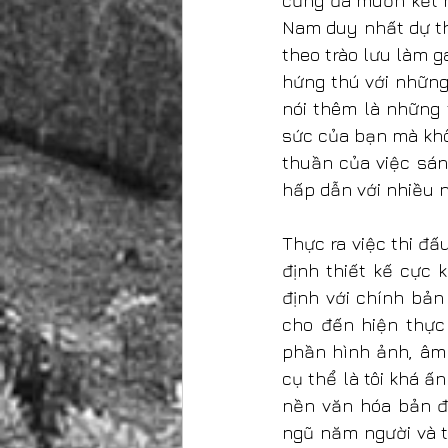
cũng đã muốn kết nố
Nam duy nhất dự th
theo trào lưu làm 
hứng thú với những 
nói thêm là những 
sức của bạn mà khôn
thuần của việc sán
hấp dẫn với nhiều n
Thực ra việc thi đấ
định thiết kế cực 
định với chính bản 
cho đến hiện thực 
phần hình ảnh, âm 
cụ thể là tôi khá ấ
nền văn hóa bản đị
ngũ năm người và t