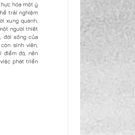
thực hóa một ý 
ể trải nghiệm 
ời xung quanh, 
ột người thiết 
, đời sống của 
òn sinh viên, 
 điểm đó, nên 
iệc phát triển 