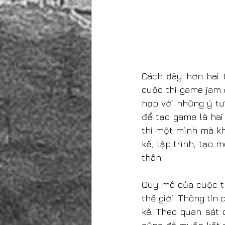
Cách đây hơn hai 
cuộc thi game jam 
hợp với những ý tưở
để tạo game là hai 
thi một mình mà kh
kế, lập trình, tạo 
thân.
Quy mô của cuộc thi
thế giới. Thông tin
kê. Theo quan sát c