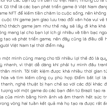
i với các bạn dự thi đến từ Việt Nam, nhưng có lẽ tôi
i. Có thể là các bạn phát triển game ở Việt Nam đan
game NFT để kiếm tiền chăm lo cuộc sống, nên không 
cuộc thi game jam giao lưu trao đổi văn hóa vui vẻ t
thử thách game jam như thế này sẽ lấy đi kha khá t
g mang lại cho bạn lợi ích gì nhiều về tiền bạc ngoà
g tạo và phát triển game, nên đây cũng là điều dễ h
gười Việt Nam tại thời điểm này.
u một mình cũng mang cho tôi nhiều lợi thế đó là quy 
kỳ nhanh, vì thật dễ dàng khi phải tự mình đấu tran
thân mình. Tôi tiết kiệm được khá nhiều thời gian t
hóa và tìm kiếm công cụ phù hợp. Điểm bất lợi là v
thanh, nghệ thuật bị hạn chế so với các đội khác đ
n tượng với một game do các bạn đến từ Brazil tạo ra k
a của mình bằng hình ảnh và âm thanh hết sức trọn
rong vòng hai tuần kết quả mà họ tạo ra được rất ấn