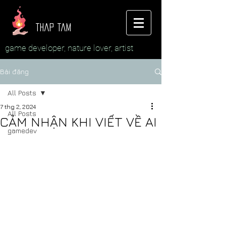
thap tam
game developer, nature lover, artist
Bài đăng
All Posts
7 thg 2, 2024
All Posts
CẢM NHẬN KHI VIẾT VỀ AI
gamedev