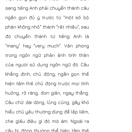
sang tiếng Anh phải chuyển thành câu 
ngắn gọn đủ ý trước từ "một số bộ 
phận không nhỏ" thành "rất nhiều", sau 
đó chuyển thành từ tiếng Anh là 
"many" hay "very much". Văn phong 
trong ngôn ngữ phản ảnh tinh thần 
của người sử dụng ngôn ngữ đó. Câu 
khẳng định, chủ động, ngắn gọn thể 
hiện tâm thế chủ động trước mọi tình 
huống, rõ ràng, đơn giản, ngay thẳng. 
Câu chữ dài dòng, lủng củng, gây khó 
hiểu chủ yếu thường dùng để lấp liếm, 
che giấu điều gì đó mờ ám. Ngoài ra 
câu bị động thường thể hiện tâm thế 