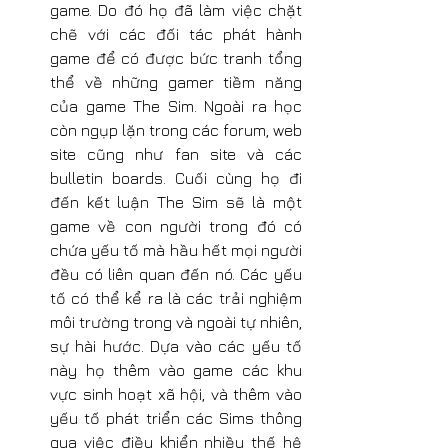
game. Do đó họ đã làm việc chặt 
chẽ với các đối tác phát hành 
game để có được bức tranh tổng 
thể về những gamer tiềm năng 
của game The Sim. Ngoài ra học 
còn ngụp lặn trong các forum, web 
site cũng như fan site và các 
bulletin boards. Cuối cùng họ đi 
đến kết luận The Sim sẽ là một 
game về con người trong đó có 
chứa yếu tố mà hầu hết mọi người 
đều có liên quan đến nó. Các yếu 
tố có thể kể ra là các trải nghiệm 
môi trường trong và ngoài tự nhiên, 
sự hài hước. Dựa vào các yếu tố 
này họ thêm vào game các khu 
vực sinh hoạt xã hội, và thêm vào 
yếu tố phát triển các Sims thông 
qua việc điều khiển nhiều thế hệ 