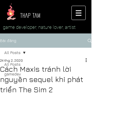
thap tam
game developer, nature lover, artist
Bài đăng
All Posts
24 thg 2, 2020
All Posts
Cách Maxis tránh lời
gamedev
nguyền sequel khi phát
triển The Sim 2