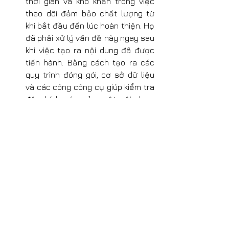
thời gian và khó khăn trong việc 
theo dõi đảm bảo chất lượng từ 
khi bắt đầu đến lúc hoàn thiện. Họ 
đã phải xử lý vấn đề này ngay sau 
khi việc tạo ra nội dung đã được 
tiến hành. Bằng cách tạo ra các 
quy trình đóng gói, cơ sở dữ liệu 
và các công công cụ giúp kiểm tra 
độ chính xác của một nội dung 
được tạo ra ngay từ khi bắt đầu. 
Cần phải nói thêm là để tạo ra 
được số lượng nội dung khổng lồ 
này cần phải có một đội ngũ các 
thành viên rất giỏi bao gồm họa 
sỹ, kỹ sư, chuyên gia âm thanh và 
người quản lý dự án.
Khi thực hiện The Sim 2, Maxis có 
một engine animation mới được 
đưa vào sử dụng, trong giai đoạn 