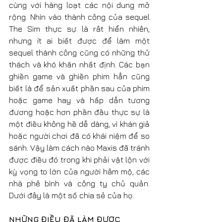
cùng với hàng loạt các nội dung mở 
rộng. Nhìn vào thành công của sequel 
The Sim thực sự là rât hiển nhiên, 
nhưng ít ai biết được để làm một 
sequel thành công cũng có những thử 
thách và khó khăn nhất định. Các bạn 
ghiền game và ghiền phim hẳn cũng 
biết là để sản xuất phần sau của phim 
hoặc game hay và hấp dẫn tương 
đương hoặc hơn phần đầu thực sự là 
một điều không hề dễ dàng, vì khán giả 
hoặc người chơi đã có khái niệm để so 
sánh. Vậy làm cách nào Maxis đã tránh 
được điều đó trong khi phải vật lộn với 
kỳ vọng to lớn của người hâm mộ, các 
nhà phê bình và công ty chủ quản. 
Dưới đây là một số chia sẻ của họ.
NHỮNG ĐIỀU ĐÃ LÀM ĐƯỢC