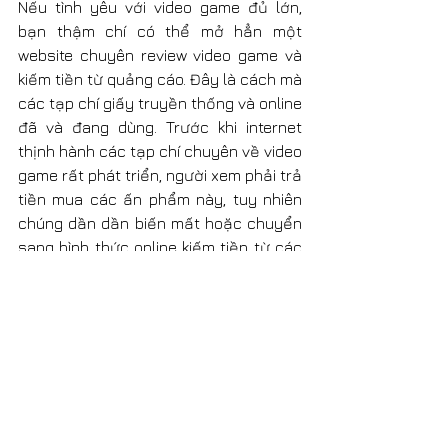
Nếu tình yêu với video game đủ lớn, 
bạn thậm chí có thể mở hẳn một 
website chuyên review video game và 
kiếm tiền từ quảng cáo. Đây là cách mà 
các tạp chí giấy truyền thống và online 
đã và đang dùng. Trước khi internet 
thịnh hành các tạp chí chuyên về video 
game rất phát triển, người xem phải trả 
tiền mua các ấn phẩm này, tuy nhiên 
chúng dần dần biến mất hoặc chuyển 
sang hình thức online kiếm tiền từ các 
nền tảng quảng cáo.
gamedev