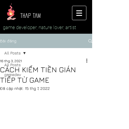
thap tam
game developer, nature lover, artist
Bài đăng
All Posts
16 thg 3, 2021
All Posts
CÁCH KIẾM TIỀN GIÁN
gamedev
TIẾP TỪ GAME
Đã cập nhật:
15 thg 7, 2022