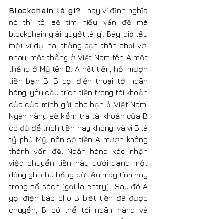
Blockchain là gì?
 Thay vì định nghĩa 
nó thì tôi sẽ tìm hiểu vấn đề mà 
blockchain giải quyết là gì. Bây giờ lấy 
một ví dụ: hai thằng bạn thân chơi với 
nhau, một thằng ở Việt Nam tên A một 
thằng ở Mỹ tên B. A hết tiền, hỏi mượn 
tiền bạn B. B gọi điện thoại tới ngân 
hàng, yêu cầu trích tiền trong tài khoản 
của của mình gửi cho bạn ở Việt Nam. 
Ngân hàng sẽ kiểm tra tài khoản của B 
có đủ để trích tiền hay không, và vì B là 
tỷ phú Mỹ, nên số tiền A mượn không 
thành vấn đề. Ngân hàng xác nhận 
việc chuyển tiền này dưới dạng một 
dòng ghi chú bằng dữ liệu máy tính hay 
trong sổ sách (gọi la entry).  Sau đó A 
gọi điện báo cho B biết tiền đã được 
chuyển, B có thể tới ngân hàng và 