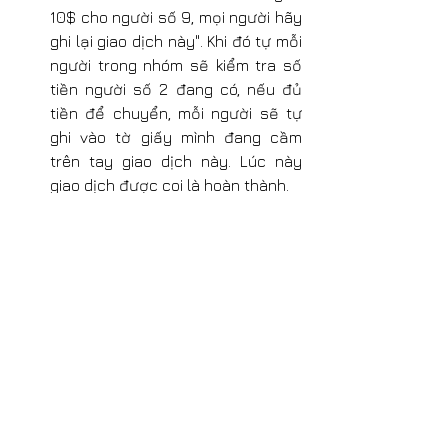
10$ cho người số 9, mọi người hãy 
ghi lại giao dịch này". Khi đó tự mỗi 
người trong nhóm sẽ kiểm tra số 
tiền người số 2 đang có, nếu đủ 
tiền để chuyển, mỗi người sẽ tự 
ghi vào tờ giấy mình đang cầm 
trên tay giao dịch này. Lúc này 
giao dịch được coi là hoàn thành.
Khi các giao dịch tiếp tục diễn ra. 
Theo thời gian, số người tham gia 
vào mạng lưới này nhiều hơn. Các 
giao dịch vẫn sẽ được ghi nhận lại 
theo cách trên và tờ giấy để ghi 
giao dịch ban đầu đã hết chỗ. Đó 
chính là lúc bỏ tờ giấy này vào 
hộp đựng tài liệu và lấy ra tờ giấy 
mới để tiếp tục ghi lại các giao 
dịch.