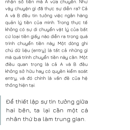
nhận số tiền mà A vừa chuyển. Như 
vậy chuyện gì đã thực sự diễn ra? Cả 
A và B đều tin tưởng việc ngân hàng 
quản lý tiền của mình. Trong thực tế 
không có sự di chuyển vật lý của bất 
cứ loại tiền giấy nào diễn ra trong quá 
trình chuyển tiền này. Một dòng ghi 
chú dữ liệu (entry) là tất cả những gì 
mà quá trình chuyển tiền này cần. Một 
điều quan trọng là cả A và B đều 
không sở hữu hay có quyền kiểm soát 
entry, và đó chính là vấn đề của hệ 
thống hiện tại.
Để thiết lập sự tin tưởng giữa 
hai bên, ta lại cần một cá 
nhân thứ ba làm trung gian.