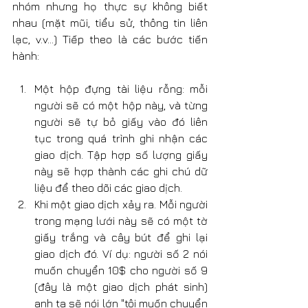
nhóm nhưng họ thực sự không biết 
nhau (mặt mũi, tiểu sử, thông tin liên 
lạc, v.v...) Tiếp theo là các bước tiến 
hành:
Một hộp đựng tài liệu rỗng: mỗi 
người sẽ có một hộp này, và từng 
người sẽ tự bỏ giấy vào đó liên 
tục trong quá trình ghi nhận các 
giao dịch. Tập hợp số lượng giấy 
này sẽ hợp thành các ghi chú dữ 
liệu để theo dõi các giao dịch.
Khi một giao dịch xảy ra. Mỗi người 
trong mạng lưới này sẽ có một tờ 
giấy trắng và cây bút để ghi lại 
giao dịch đó. Ví dụ: người số 2 nói 
muốn chuyển 10$ cho người số 9 
(đây là một giao dịch phát sinh) 
anh ta sẽ nói lớn "tôi muốn chuyển 