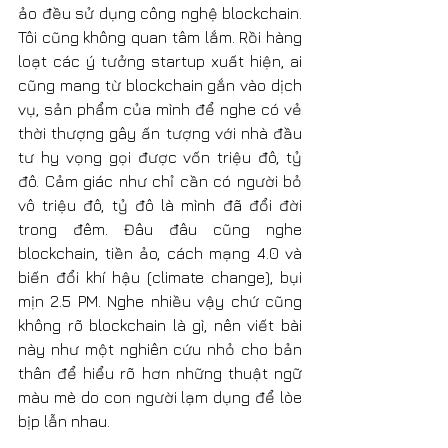
ảo đều sử dụng công nghệ blockchain. 
Tôi cũng không quan tâm lắm. Rồi hàng 
loạt các ý tưởng startup xuất hiện, ai 
cũng mang từ blockchain gắn vào dịch 
vụ, sản phẩm của mình để nghe có vẻ 
thời thượng gây ấn tượng với nhà đầu 
tư hy vọng gọi được vốn triệu đô, tỷ 
đô. Cảm giác như chỉ cần có người bỏ 
vô triệu đô, tỷ đô là mình đã đổi đời 
trong đêm. Đâu đâu cũng nghe 
blockchain, tiền ảo, cách mạng 4.0 và 
biến đổi khí hậu (climate change), bụi 
mịn 2.5 PM. Nghe nhiều vậy chứ cũng 
không rõ blockchain là gì, nên viết bài 
này như một nghiên cứu nhỏ cho bản 
thân để hiểu rõ hơn những thuật ngữ 
màu mè do con người lạm dụng để lòe 
bịp lẫn nhau.