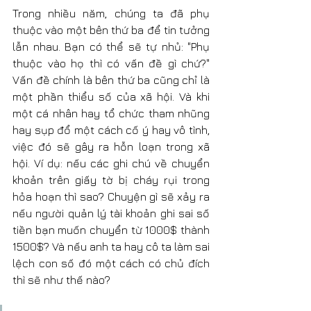
Trong nhiều năm, chúng ta đã phụ 
thuộc vào một bên thứ ba để tin tưởng 
lẫn nhau. Bạn có thể sẽ tự nhủ: "Phụ 
thuộc vào họ thì có vấn đề gì chứ?" 
Vấn đề chính là bên thứ ba cũng chỉ là 
một phần thiểu số của xã hội. Và khi 
một cá nhân hay tổ chức tham nhũng 
hay sụp đổ một cách cố ý hay vô tình, 
việc đó sẽ gây ra hỗn loạn trong xã 
hội. Ví dụ: nếu các ghi chú về chuyển 
khoản trên giấy tờ bị cháy rụi trong 
hỏa hoạn thì sao? Chuyện gì sẽ xảy ra 
nếu người quản lý tài khoản ghi sai số 
tiền bạn muốn chuyển từ 1000$ thành 
1500$? Và nếu anh ta hay cô ta làm sai 
lệch con số đó một cách có chủ đích 
thì sẽ như thế nào?