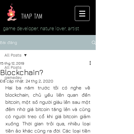
thap tam
game developer, nature lover, artist
Bài đăng
All Posts
15 thg 12, 2019
All Posts
Blockchain?
gamedev
Đã cập nhật:
24 thg 2, 2020
Hai ba năm trước tôi có nghe về 
blockchain, chủ yếu liên quan đến 
bitcoin, một số người giàu lên sau một 
đêm nhờ giá bitcoin tăng lên và cũng 
có người treo cổ khi giá bitcoin giảm 
xuống. Thời gian trôi qua, nhiều loại 
tiền ảo khác cũng ra đời. Các loại tiền 