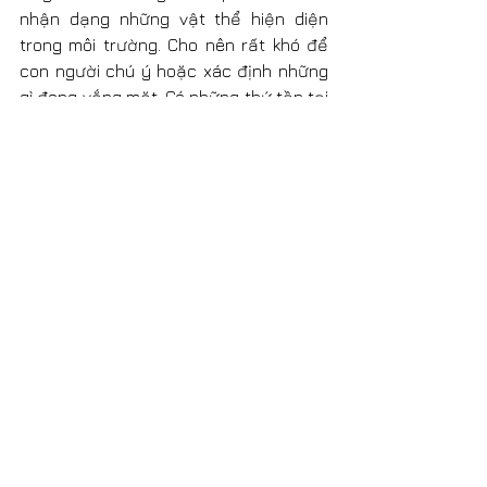
nhận dạng những vật thể hiện diện 
trong môi trường. Cho nên rất khó để 
con người chú ý hoặc xác định những 
gì đang vắng mặt. Có những thứ tồn tại 
nhưng chúng ta không nhận ra vì giới 
hạn chức năng của các giác quan hiện 
tại.
Điểm mù của sự vắng mặt gây cho ta 
cảm giác khó chịu khi “không làm gì” 
nếu có một việc tồi tệ xảy ra, ngay cả 
khi “không làm gì” lại chính là giải pháp 
tốt nhất cho tình huống đó. Thông 
thường, cách tốt nhất chính là lựa 
chọn không hành động, nhưng điều đó 
lại rất khó cho con người chấp nhận nó 
về mặt cảm xúc.