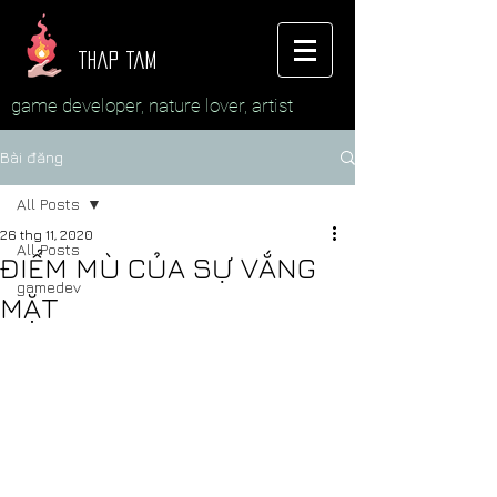
thap tam
game developer, nature lover, artist
Bài đăng
All Posts
26 thg 11, 2020
All Posts
ĐIỂM MÙ CỦA SỰ VẮNG
gamedev
MẶT